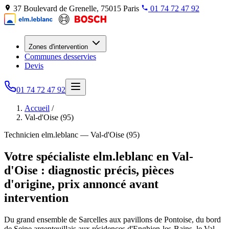
37 Boulevard de Grenelle, 75015 Paris
01 74 72 47 92
Zones d'intervention
Communes desservies
Devis
01 74 72 47 92
Accueil
/
Val-d'Oise (95)
Technicien elm.leblanc — Val-d'Oise (95)
Votre spécialiste elm.leblanc en Val-
d'Oise : diagnostic précis, pièces
d'origine, prix annoncé avant
intervention
Du grand ensemble de Sarcelles aux pavillons de Pontoise, du bord
de Seine argenteuillais aux résidences d'Enghien-les-Bains, le Val-