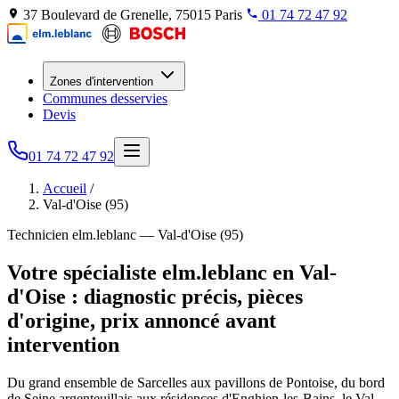
37 Boulevard de Grenelle, 75015 Paris
01 74 72 47 92
Zones d'intervention
Communes desservies
Devis
01 74 72 47 92
Accueil
/
Val-d'Oise (95)
Technicien elm.leblanc — Val-d'Oise (95)
Votre spécialiste elm.leblanc en Val-
d'Oise : diagnostic précis, pièces
d'origine, prix annoncé avant
intervention
Du grand ensemble de Sarcelles aux pavillons de Pontoise, du bord
de Seine argenteuillais aux résidences d'Enghien-les-Bains, le Val-