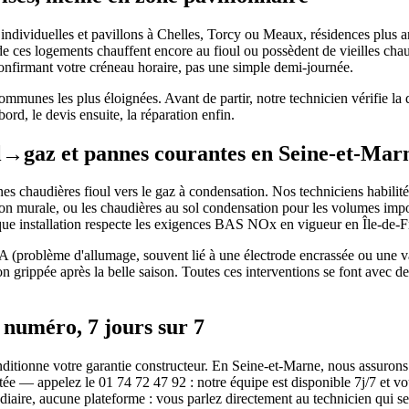
individuelles et pavillons à Chelles, Torcy ou Meaux, résidences plus 
ces logements chauffent encore au fioul ou possèdent de vieilles chaudi
confirmant votre créneau horaire, pas une simple demi-journée.
nes les plus éloignées. Avant de partir, notre technicien vérifie la di
ord, le devis ensuite, la réparation enfin.
ul→gaz et pannes courantes en Seine-et-Mar
s chaudières fioul vers le gaz à condensation. Nos techniciens habili
tion murale, ou les chaudières au sol condensation pour les volumes imp
ue installation respecte les exigences BAS NOx en vigueur en Île-de-F
EA (problème d'allumage, souvent lié à une électrode encrassée ou une v
ion grippée après la belle saison. Toutes ces interventions se font avec 
 numéro, 7 jours sur 7
onditionne votre garantie constructeur. En Seine-et-Marne, nous assurons
ctée — appelez le 01 74 72 47 92 : notre équipe est disponible 7j/7 et 
iaire, aucune plateforme : vous parlez directement au technicien qui se