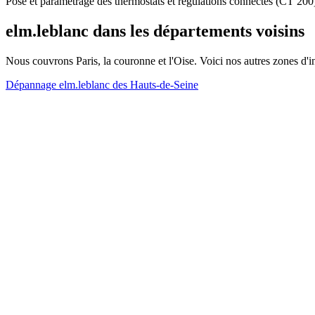
Pose et paramétrage des thermostats et régulations connectés (CT 200) :
elm.leblanc dans les départements voisins
Nous couvrons Paris, la couronne et l'Oise. Voici nos autres zones d'i
Dépannage elm.leblanc des Hauts-de-Seine