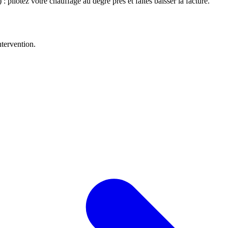
 pilotez votre chauffage au degré près et faites baisser la facture.
ntervention.