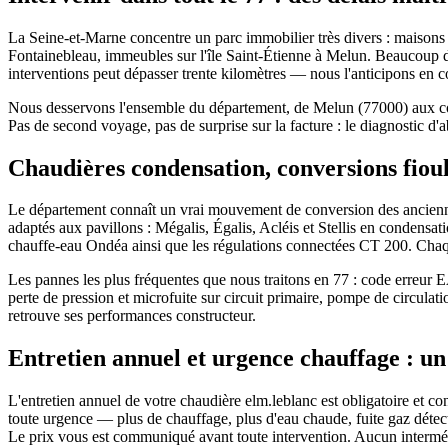
La Seine-et-Marne concentre un parc immobilier très divers : maisons 
Fontainebleau, immeubles sur l'île Saint-Étienne à Melun. Beaucoup de 
interventions peut dépasser trente kilomètres — nous l'anticipons en 
Nous desservons l'ensemble du département, de Melun (77000) aux commu
Pas de second voyage, pas de surprise sur la facture : le diagnostic d'ab
Chaudières condensation, conversions fio
Le département connaît un vrai mouvement de conversion des ancienne
adaptés aux pavillons : Mégalis, Égalis, Acléis et Stellis en condensa
chauffe-eau Ondéa ainsi que les régulations connectées CT 200. Chaq
Les pannes les plus fréquentes que nous traitons en 77 : code erreur 
perte de pression et microfuite sur circuit primaire, pompe de circulat
retrouve ses performances constructeur.
Entretien annuel et urgence chauffage : un
L'entretien annuel de votre chaudière elm.leblanc est obligatoire et c
toute urgence — plus de chauffage, plus d'eau chaude, fuite gaz déte
Le prix vous est communiqué avant toute intervention. Aucun interméd