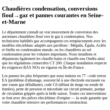
Chaudières condensation, conversions
fioul→gaz et pannes courantes en Seine-
et-Marne
Le département connaît un vrai mouvement de conversion des
anciennes chaudières fioul vers le gaz à condensation. Nos
techniciens habilités gaz accompagnent ces remplacements avec les
modèles elm.leblanc adaptés aux pavillons : Mégalis, Égalis, Acléis
et Stellis en condensation murale, ou les chaudières au sol
condensation pour les volumes importants. Nous installons et
dépannons également les chauffe-bains et chauffe-eau Ondéa ainsi
que les régulations connectées CT 200. Chaque installation respecte
les exigences BAS NOx en vigueur en Île-de-France.
Les pannes les plus fréquentes que nous traitons en 77 : code erreur
EA (problème d'allumage, souvent lié à une électrode encrassée ou
une vanne gaz défaillante), code C6 (défaut de tirage ou sonde de
fumées), perte de pression et microfuite sur circuit primaire, pompe
de circulation grippée après la belle saison. Toutes ces interventions
se font avec des pièces elm.leblanc d'origine — la seule garantie que
votre chaudière retrouve ses performances constructeur.