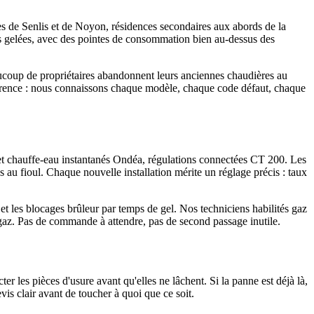
rès de Senlis et de Noyon, résidences secondaires aux abords de la
res gelées, avec des pointes de consommation bien au-dessus des
ucoup de propriétaires abandonnent leurs anciennes chaudières au
fférence : nous connaissons chaque modèle, chaque code défaut, chaque
 et chauffe-eau instantanés Ondéa, régulations connectées CT 200. Les
 au fioul. Chaque nouvelle installation mérite un réglage précis : taux
 et les blocages brûleur par temps de gel. Nos techniciens habilités gaz
 gaz. Pas de commande à attendre, pas de second passage inutile.
r les pièces d'usure avant qu'elles ne lâchent. Si la panne est déjà là,
is clair avant de toucher à quoi que ce soit.