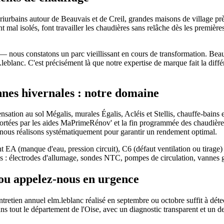
ériurbains autour de Beauvais et de Creil, grandes maisons de village p
 mal isolés, font travailler les chaudières sans relâche dès les premiè
— nous constatons un parc vieillissant en cours de transformation. Bea
.leblanc. C'est précisément là que notre expertise de marque fait la di
nes hivernales : notre domaine
sation au sol Mégalis, murales Égalis, Acléis et Stellis, chauffe-bains
portées par les aides MaPrimeRénov' et la fin programmée des chaudières
 nous réalisons systématiquement pour garantir un rendement optimal.
nt EA (manque d'eau, pression circuit), C6 (défaut ventilation ou tirage)
tes : électrodes d'allumage, sondes NTC, pompes de circulation, vannes
ou appelez-nous en urgence
retien annuel elm.leblanc réalisé en septembre ou octobre suffit à détecte
 tout le département de l'Oise, avec un diagnostic transparent et un dev