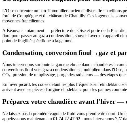
L'Oise concentre un parc immobilier ancien et diversifié : pavillons p
forêt de Compiègne et du château de Chantilly. Ces logements, souvent
moyennes franciliennes.
À Beauvais notamment — préfecture de l'Oise et porte de la Picardie 
fioul pour passer au gaz à condensation, souvent avec un appareil elm
point de fragilité spécifique à la gamme.
Condensation, conversion fioul→gaz et pan
Nous intervenons sur toute la gamme elm.leblanc : chaudières à conden
conversions fioul vers gaz à condensation se multiplient dans l'Oise, 
CO₂, pression de remplissage, purge des radiateurs — des étapes que
En hiver picard, les codes défaut les plus fréquents sur elm.leblanc so
arrivent avec les pièces d'origine elm.leblanc pour les pannes couran
Préparez votre chaudière avant l'hiver — 
Ne laissez pas la première vague de froid vous prendre de court. Un ent
appelez-nous maintenant au 01 74 72 47 92 : nous intervenons 7j/7 dans