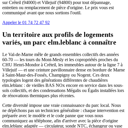
sur Créteil (94000) et Villejuif (94800) pour tout dépannage,
entretien ou remplacement de pièce d'origine. Le prix vous est
communiqué avant que nous sortions l'outil.
Appeler le 01 74 72 47 92
Un territoire aux profils de logements
variés, un parc elm.leblanc à connaître
Le Val-de-Marne mêle de grands ensembles collectifs des années
60-70 — les tours du Mont-Mesly et les copropriétés proches du
CHU Henri-Mondor à Créteil, les immeubles autour de la ligne 7 à
Villejuif — et une ceinture pavillonnaire dense en bordure de Marne
à Saint-Maur-des-Fossés, Champigny ou Nogent. Ces deux
typologies logent des générations différentes de chaudières
elm.leblanc : de vieilles BAS NOx encore en service dans les sous-
sols collectifs, et des condensations Mégalis ou Égalis installées lors
de rénovations thermiques plus récentes.
Cette diversité impose une vraie connaissance du parc local. Nous
ne dépêchons pas un technicien généraliste : chaque intervention est
préparée avec le modèle et le code panne que vous nous
communiquez au téléphone, afin d'arriver avec la pièce d'origine
elm.leblanc adaptée — circulateur, sonde NTC, échangeur ou vase