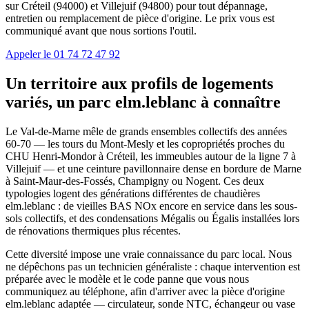
sur Créteil (94000) et Villejuif (94800) pour tout dépannage,
entretien ou remplacement de pièce d'origine. Le prix vous est
communiqué avant que nous sortions l'outil.
Appeler le 01 74 72 47 92
Un territoire aux profils de logements
variés, un parc elm.leblanc à connaître
Le Val-de-Marne mêle de grands ensembles collectifs des années
60-70 — les tours du Mont-Mesly et les copropriétés proches du
CHU Henri-Mondor à Créteil, les immeubles autour de la ligne 7 à
Villejuif — et une ceinture pavillonnaire dense en bordure de Marne
à Saint-Maur-des-Fossés, Champigny ou Nogent. Ces deux
typologies logent des générations différentes de chaudières
elm.leblanc : de vieilles BAS NOx encore en service dans les sous-
sols collectifs, et des condensations Mégalis ou Égalis installées lors
de rénovations thermiques plus récentes.
Cette diversité impose une vraie connaissance du parc local. Nous
ne dépêchons pas un technicien généraliste : chaque intervention est
préparée avec le modèle et le code panne que vous nous
communiquez au téléphone, afin d'arriver avec la pièce d'origine
elm.leblanc adaptée — circulateur, sonde NTC, échangeur ou vase