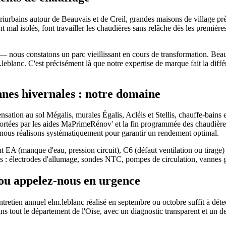
ériurbains autour de Beauvais et de Creil, grandes maisons de village p
 mal isolés, font travailler les chaudières sans relâche dès les premiè
— nous constatons un parc vieillissant en cours de transformation. Bea
.leblanc. C'est précisément là que notre expertise de marque fait la di
nes hivernales : notre domaine
sation au sol Mégalis, murales Égalis, Acléis et Stellis, chauffe-bains
portées par les aides MaPrimeRénov' et la fin programmée des chaudières
 nous réalisons systématiquement pour garantir un rendement optimal.
nt EA (manque d'eau, pression circuit), C6 (défaut ventilation ou tirage)
tes : électrodes d'allumage, sondes NTC, pompes de circulation, vannes
ou appelez-nous en urgence
retien annuel elm.leblanc réalisé en septembre ou octobre suffit à détecte
 tout le département de l'Oise, avec un diagnostic transparent et un dev