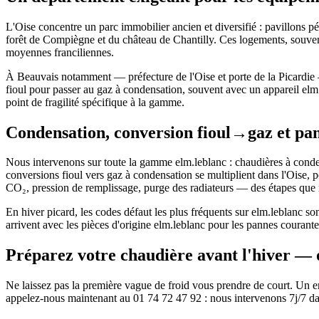
L'Oise concentre un parc immobilier ancien et diversifié : pavillons p
forêt de Compiègne et du château de Chantilly. Ces logements, souvent
moyennes franciliennes.
À Beauvais notamment — préfecture de l'Oise et porte de la Picardie 
fioul pour passer au gaz à condensation, souvent avec un appareil elm
point de fragilité spécifique à la gamme.
Condensation, conversion fioul→gaz et pan
Nous intervenons sur toute la gamme elm.leblanc : chaudières à conden
conversions fioul vers gaz à condensation se multiplient dans l'Oise, 
CO₂, pression de remplissage, purge des radiateurs — des étapes que
En hiver picard, les codes défaut les plus fréquents sur elm.leblanc so
arrivent avec les pièces d'origine elm.leblanc pour les pannes couran
Préparez votre chaudière avant l'hiver — 
Ne laissez pas la première vague de froid vous prendre de court. Un ent
appelez-nous maintenant au 01 74 72 47 92 : nous intervenons 7j/7 dans