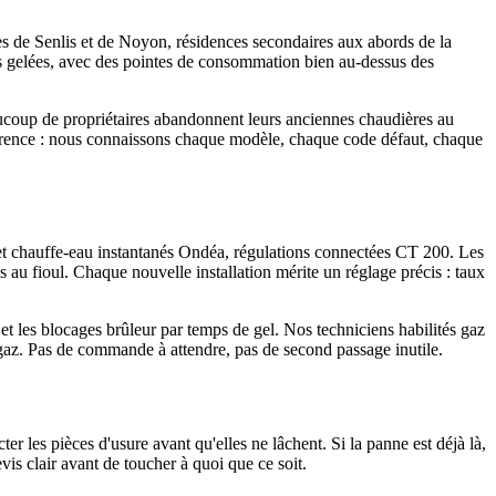
rès de Senlis et de Noyon, résidences secondaires aux abords de la
res gelées, avec des pointes de consommation bien au-dessus des
ucoup de propriétaires abandonnent leurs anciennes chaudières au
fférence : nous connaissons chaque modèle, chaque code défaut, chaque
 et chauffe-eau instantanés Ondéa, régulations connectées CT 200. Les
 au fioul. Chaque nouvelle installation mérite un réglage précis : taux
 et les blocages brûleur par temps de gel. Nos techniciens habilités gaz
 gaz. Pas de commande à attendre, pas de second passage inutile.
r les pièces d'usure avant qu'elles ne lâchent. Si la panne est déjà là,
is clair avant de toucher à quoi que ce soit.