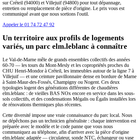
sur Créteil (94000) et Villejuif (94800) pour tout dépannage,
entretien ou remplacement de pièce d'origine. Le prix vous est
communiqué avant que nous sortions l'outil.
Appeler le 01 74 72 47 92
Un territoire aux profils de logements
variés, un parc elm.leblanc à connaître
Le Val-de-Marne mêle de grands ensembles collectifs des années
60-70 — les tours du Mont-Mesly et les copropriétés proches du
CHU Henri-Mondor à Créteil, les immeubles autour de la ligne 7 à
Villejuif — et une ceinture pavillonnaire dense en bordure de Marne
à Saint-Maur-des-Fossés, Champigny ou Nogent. Ces deux
typologies logent des générations différentes de chaudières
elm.leblanc : de vieilles BAS NOx encore en service dans les sous-
sols collectifs, et des condensations Mégalis ou Égalis installées lors
de rénovations thermiques plus récentes.
Cette diversité impose une vraie connaissance du parc local. Nous
ne dépêchons pas un technicien généraliste : chaque intervention est
préparée avec le modèle et le code panne que vous nous
communiquez au téléphone, afin d'arriver avec la pièce d'origine
elm.leblanc adaptée — circulateur, sonde NTC, échangeur ou vase