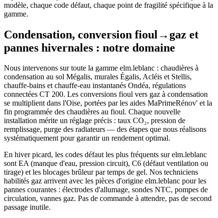
modèle, chaque code défaut, chaque point de fragilité spécifique à la
gamme.
Condensation, conversion fioul→gaz et
pannes hivernales : notre domaine
Nous intervenons sur toute la gamme elm.leblanc : chaudières à
condensation au sol Mégalis, murales Égalis, Acléis et Stellis,
chauffe-bains et chauffe-eau instantanés Ondéa, régulations
connectées CT 200. Les conversions fioul vers gaz à condensation
se multiplient dans l'Oise, portées par les aides MaPrimeRénov' et la
fin programmée des chaudières au fioul. Chaque nouvelle
installation mérite un réglage précis : taux CO₂, pression de
remplissage, purge des radiateurs — des étapes que nous réalisons
systématiquement pour garantir un rendement optimal.
En hiver picard, les codes défaut les plus fréquents sur elm.leblanc
sont EA (manque d'eau, pression circuit), C6 (défaut ventilation ou
tirage) et les blocages brûleur par temps de gel. Nos techniciens
habilités gaz arrivent avec les pièces d'origine elm.leblanc pour les
pannes courantes : électrodes d'allumage, sondes NTC, pompes de
circulation, vannes gaz. Pas de commande à attendre, pas de second
passage inutile.