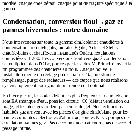
modèle, chaque code défaut, chaque point de fragilité spécifique à la
gamme.
Condensation, conversion fioul→gaz et
pannes hivernales : notre domaine
Nous intervenons sur toute la gamme elm.leblanc : chaudières à
condensation au sol Mégalis, murales Égalis, Acléis et Stellis,
chauffe-bains et chauffe-eau instantanés Ondéa, régulations
connectées CT 200. Les conversions fioul vers gaz à condensation
se multiplient dans l'Oise, portées par les aides MaPrimeRénov' et la
fin programmée des chaudières au fioul. Chaque nouvelle
installation mérite un réglage précis : taux CO₂, pression de
remplissage, purge des radiateurs — des étapes que nous réalisons
systématiquement pour garantir un rendement optimal.
En hiver picard, les codes défaut les plus fréquents sur elm.leblanc
sont EA (manque d'eau, pression circuit), C6 (défaut ventilation ou
tirage) et les blocages brûleur par temps de gel. Nos techniciens
habilités gaz arrivent avec les pièces d'origine elm.leblanc pour les
pannes courantes : électrodes d'allumage, sondes NTC, pompes de
circulation, vannes gaz. Pas de commande à attendre, pas de second
passage inutile.