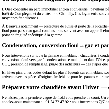
L'Oise concentre un parc immobilier ancien et diversifié : pavillons p
forêt de Compiègne et du château de Chantilly. Ces logements, souvent
moyennes franciliennes.
À Beauvais notamment — préfecture de l'Oise et porte de la Picardie 
fioul pour passer au gaz à condensation, souvent avec un appareil elm
point de fragilité spécifique à la gamme.
Condensation, conversion fioul→gaz et pan
Nous intervenons sur toute la gamme elm.leblanc : chaudières à conden
conversions fioul vers gaz à condensation se multiplient dans l'Oise, 
CO₂, pression de remplissage, purge des radiateurs — des étapes que
En hiver picard, les codes défaut les plus fréquents sur elm.leblanc so
arrivent avec les pièces d'origine elm.leblanc pour les pannes couran
Préparez votre chaudière avant l'hiver — 
Ne laissez pas la première vague de froid vous prendre de court. Un ent
appelez-nous maintenant au 01 74 72 47 92 : nous intervenons 7j/7 dans