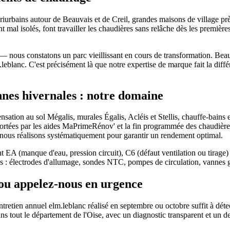
ériurbains autour de Beauvais et de Creil, grandes maisons de village p
 mal isolés, font travailler les chaudières sans relâche dès les premiè
— nous constatons un parc vieillissant en cours de transformation. Bea
.leblanc. C'est précisément là que notre expertise de marque fait la di
nes hivernales : notre domaine
sation au sol Mégalis, murales Égalis, Acléis et Stellis, chauffe-bains
portées par les aides MaPrimeRénov' et la fin programmée des chaudières
 nous réalisons systématiquement pour garantir un rendement optimal.
nt EA (manque d'eau, pression circuit), C6 (défaut ventilation ou tirage)
tes : électrodes d'allumage, sondes NTC, pompes de circulation, vannes
ou appelez-nous en urgence
retien annuel elm.leblanc réalisé en septembre ou octobre suffit à détecte
 tout le département de l'Oise, avec un diagnostic transparent et un dev