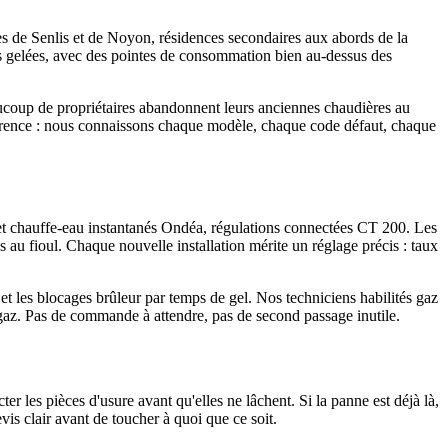
rès de Senlis et de Noyon, résidences secondaires aux abords de la
res gelées, avec des pointes de consommation bien au-dessus des
ucoup de propriétaires abandonnent leurs anciennes chaudières au
fférence : nous connaissons chaque modèle, chaque code défaut, chaque
 et chauffe-eau instantanés Ondéa, régulations connectées CT 200. Les
 au fioul. Chaque nouvelle installation mérite un réglage précis : taux
 et les blocages brûleur par temps de gel. Nos techniciens habilités gaz
 gaz. Pas de commande à attendre, pas de second passage inutile.
r les pièces d'usure avant qu'elles ne lâchent. Si la panne est déjà là,
is clair avant de toucher à quoi que ce soit.