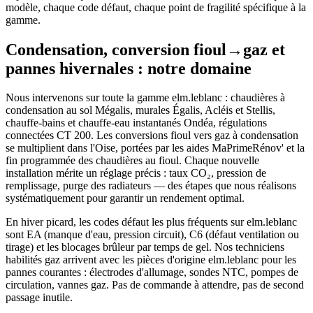
modèle, chaque code défaut, chaque point de fragilité spécifique à la
gamme.
Condensation, conversion fioul→gaz et
pannes hivernales : notre domaine
Nous intervenons sur toute la gamme elm.leblanc : chaudières à
condensation au sol Mégalis, murales Égalis, Acléis et Stellis,
chauffe-bains et chauffe-eau instantanés Ondéa, régulations
connectées CT 200. Les conversions fioul vers gaz à condensation
se multiplient dans l'Oise, portées par les aides MaPrimeRénov' et la
fin programmée des chaudières au fioul. Chaque nouvelle
installation mérite un réglage précis : taux CO₂, pression de
remplissage, purge des radiateurs — des étapes que nous réalisons
systématiquement pour garantir un rendement optimal.
En hiver picard, les codes défaut les plus fréquents sur elm.leblanc
sont EA (manque d'eau, pression circuit), C6 (défaut ventilation ou
tirage) et les blocages brûleur par temps de gel. Nos techniciens
habilités gaz arrivent avec les pièces d'origine elm.leblanc pour les
pannes courantes : électrodes d'allumage, sondes NTC, pompes de
circulation, vannes gaz. Pas de commande à attendre, pas de second
passage inutile.